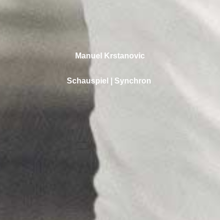
Manuel Krstanovic
Schauspiel | Synchron